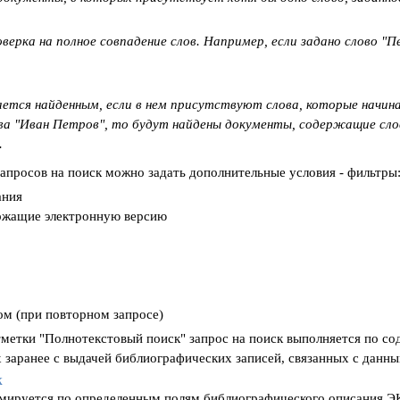
верка на полное совпадение слов. Например, если задано слово 
ется найденным, если в нем присутствуют слова, которые начина
ова "Иван Петров", то будут найдены документы, содержащие сло
.
просов на поиск можно задать дополнительные условия - фильтры
ания
ржащие электронную версию
ом (при повторном запросе)
метки "Полнотекстовый поиск" запрос на поиск выполняется по с
 заранее с выдачей библиографических записей, связанных с данн
к
рмируется по определенным полям библиографического описания Э