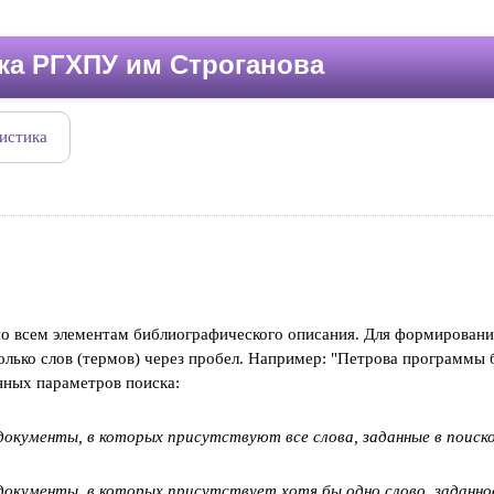
ка РГХПУ им Строганова
истика
о всем элементам библиографического описания. Для формирования 
олько слов (термов) через пробел. Например: "Петрова программы б
нных параметров поиска:
документы, в которых присутствуют все слова, заданные в поиск
документы, в которых присутствует хотя бы одно слово, заданное