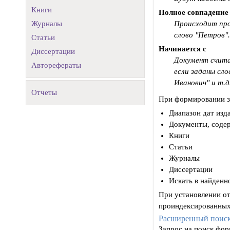
Книги
Полное совпадение
Журналы
Происходит про
слово "Петров".
Статьи
Начинается с
Диссертации
Документ счита
Авторефераты
если заданы сл
Иванович" и т.д
Отчеты
При формировании за
Диапазон дат изд
Документы, соде
Книги
Статьи
Журналы
Диссертации
Искать в найденн
При установлении от
проиндексированных
Расширенный поис
Запрос на поиск фо